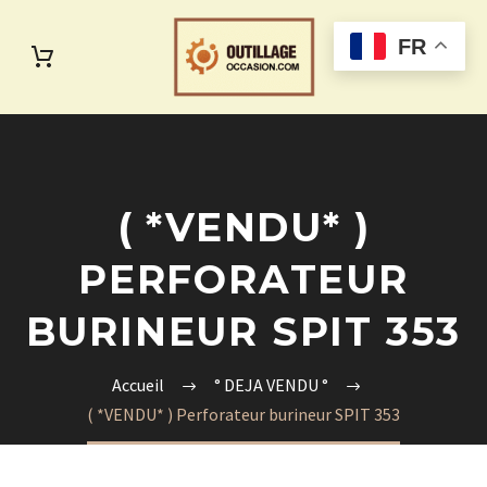
FR
( *VENDU* )
PERFORATEUR
BURINEUR SPIT 353
Accueil
° DEJA VENDU °
( *VENDU* ) Perforateur burineur SPIT 353