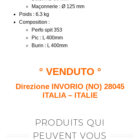
Maçonnerie : Ø 125 mm
Poids : 6.3 kg
Composition :
Perfo spit 353
Pic : L 400mm
Burin : L 400mm
° VEND
UT
O °
Direzione INVORIO (NO) 28045
ITALIA – ITALIE
PRODUITS QUI
PEUVENT VOUS