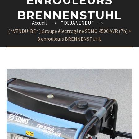
ENROULEURS
BRENNENSTUHL
Accueil
° DEJA VENDU °
( *VENDU*BE* ) Groupe électrogène SDMO 4500 AVR (7h) +
3 enrouleurs BRENNENSTUHL